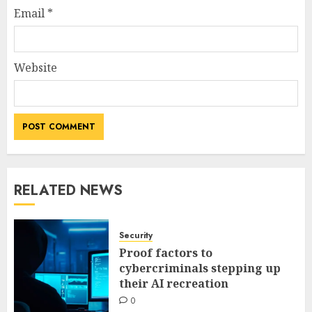
Email
*
Website
RELATED NEWS
Security
Proof factors to
cybercriminals stepping up
their AI recreation
0