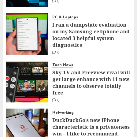
0
PC & Laptops
I ran a dumpstate evaluation
on my Samsung cellphone and
located 3 helpful system
diagnostics
0
Tech News
Sky TV and Freeview rival will
get large enhance with 11 new
channels to observe totally
free
0
Networking
DuckDuckGo’s new iPhone
characteristic is a privateness
win – I like to recommend