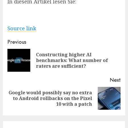
In diesem Artikel lesen Sie:
Source link
Post
Previous
navigation
Constructing higher AI
Pre
benchmarks: What number of
pos
raters are sufficient?
Next
Google would possibly say no extra
Next
to Android rollbacks on the Pixel
post:
10 with a patch