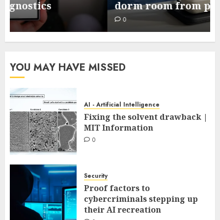
dorm room from primary to raised
0
YOU MAY HAVE MISSED
AI - Artificial Intelligence
Fixing the solvent drawback |
MIT Information
0
Security
Proof factors to
cybercriminals stepping up
their AI recreation