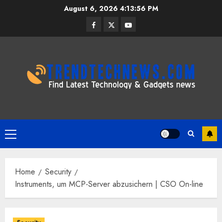
Skip
August 6, 2026
4:13:57 PM
to
Facebook
Twitter
Youtube
content
Primary
Menu
Home
Security
Instruments, um MCP-Server abzusichern | CSO On-line